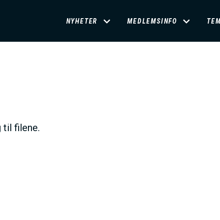
D
NYHETER
MEDLEMSINFO
TE
O
M
A
til filene.
I
N
M