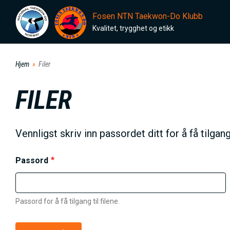
H
Fosen NTN Taekwon-Do Klubb
o
Kvalitet, trygghet og etikk
p
p
Hjem
Filer
t
i
FILER
l
h
o
Vennligst skriv inn passordet ditt for å få tilgang 
v
e
Passord
d
i
Passord for å få tilgang til filene.
n
n