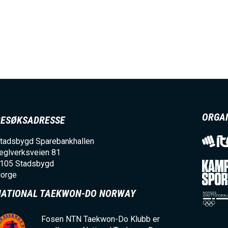
E
N
U
S
ORGA
BESØKSADRESSE
A
tadsbygd Sparebankhallen
C
eglverksveien 81
105
Stadsbygd
orge
T
NATIONAL TAEKWON-DO NORWAY
I
Fosen NTN Taekwon-Do Klubb er