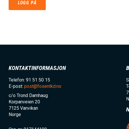
LOGG PÅ
h
o
l
d
KONTAKTINFORMASJON
Telefon: 91 51 50 15
S
E-post:
post@fosentkd.no
T
7
c/o Trond Damhaug
N
Korpanveien 20
7125
Vanvikan
Norge