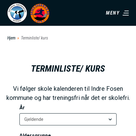
H
MENY
o
p
p
Hjem
Terminliste/ kurs
t
i
l
TERMINLISTE/ KURS
h
o
v
Vi følger skole kalenderen til Indre Fosen
e
kommune og har treningsfri når det er skolefri.
d
År
i
n
n
Aldersgruppe