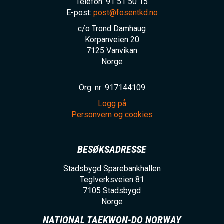
Telefon: 91 51 50 15
E-post:
post@fosentkd.no
c/o Trond Damhaug
Korpanveien 20
7125
Vanvikan
Norge
Org. nr: 917144109
Logg på
Personvern og cookies
BESØKSADRESSE
Stadsbygd Sparebankhallen
Teglverksveien 81
7105
Stadsbygd
Norge
NATIONAL TAEKWON-DO NORWAY