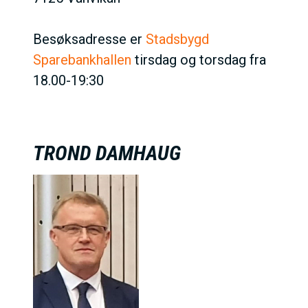
h
o
Besøksadresse er
Stadsbygd
l
Sparebankhallen
tirsdag og torsdag fra
d
18.00-19:30
TROND DAMHAUG