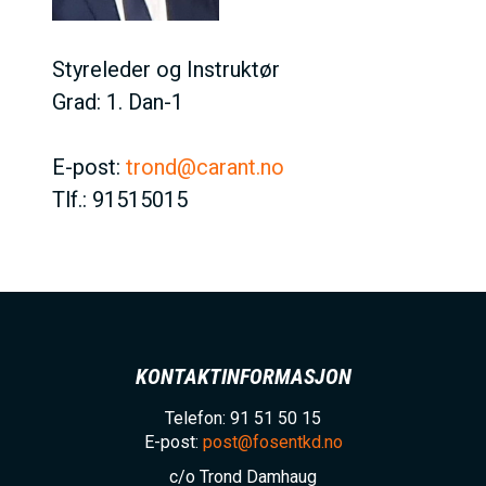
Styreleder og Instruktør
Grad: 1. Dan-1
E-post:
trond@carant.no
Tlf.: 91515015
KONTAKTINFORMASJON
Telefon: 91 51 50 15
E-post:
post@fosentkd.no
c/o Trond Damhaug