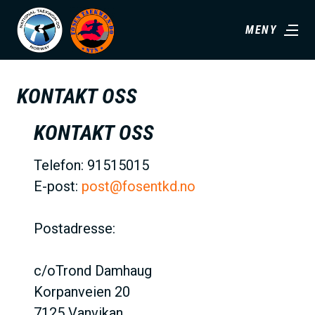
H
MENY
o
p
p
KONTAKT OSS
t
i
KONTAKT OSS
l
h
Telefon: 91515015
o
E-post:
post@fosentkd.no
v
e
Postadresse:
d
i
c/oTrond Damhaug
n
Korpanveien 20
n
7125 Vanvikan