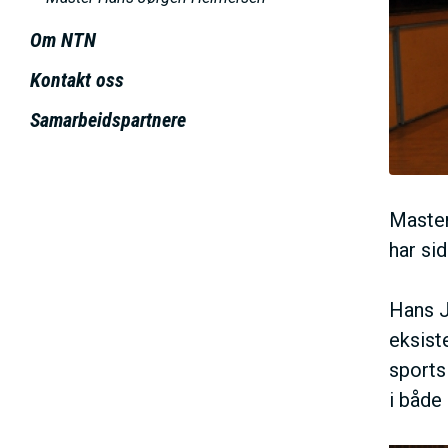
h
Om NTN
o
l
Kontakt oss
d
Samarbeidspartnere
Master
har sid
Hans J
eksist
sports
i både