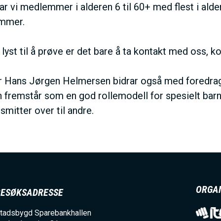
N
har vi medlemmer i alderen 6 til 60+ med flest i al
mmer.
M
 lyst til å prøve er det bare å ta kontakt med oss, k
E
 Hans Jørgen Helmersen bidrar også med foredrag
N
 fremstår som en god rollemodell for spesielt ba
smitter over til andre.
U
ORGA
BESØKSADRESSE
tadsbygd Sparebankhallen