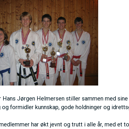
V
E
D
O
M
A
 Hans Jørgen Helmersen stiller sammen med sine i
g og formidler kunnskap, gode holdninger og idretts
I
 medlemmer har økt jevnt og trutt i alle år, med et t