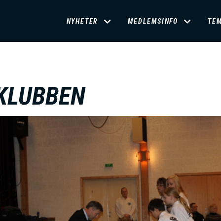
D
NYHETER
MEDLEMSINFO
TE
O
M
KLUBBEN
A
I
N
M