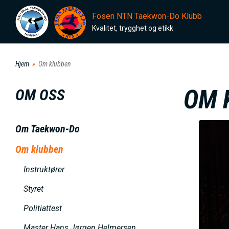
H
Fosen NTN Taekwon-Do Klubb
o
Kvalitet, trygghet og etikk
p
p
Hjem
Om klubben
t
i
OM 
OM OSS
l
h
Om Taekwon-Do
o
v
Om klubben
e
Instruktører
d
Styret
i
n
Politiattest
n
Master Hans Jørgen Helmersen