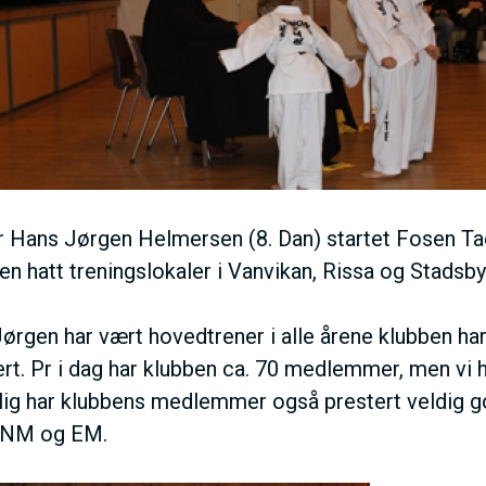
E
N
U
S
 Hans Jørgen Helmersen (8. Dan) startet Fosen Ta
A
en hatt treningslokaler i Vanvikan, Rissa og Stadsbyg
C
ørgen har vært hovedtrener i alle årene klubben har 
ert. Pr i dag har klubben ca. 70 medlemmer, men vi 
T
lig har klubbens medlemmer også prestert veldig g
 NM og EM.
I