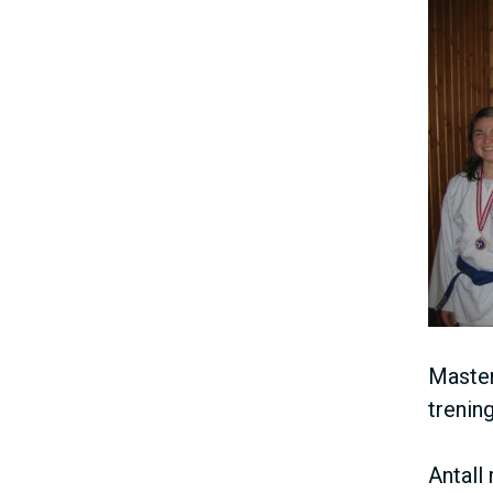
Master
trenin
Antall