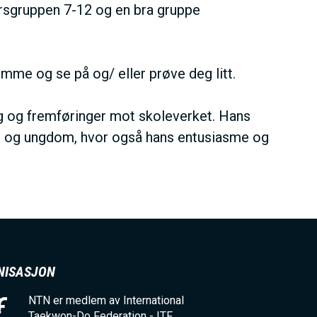
dersgruppen 7-12 og en bra gruppe
omme og se på og/ eller prøve deg litt.
 og fremføringer mot skoleverket. Hans
rn og ungdom, hvor også hans entusiasme og
NISASJON
NTN er medlem av International
Taekwon-Do Federation - ITF